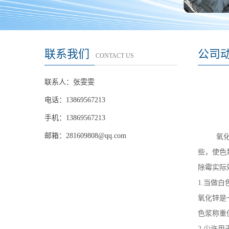
联系我们
公司
CONTACT US
联系人：张雯雯
电话：13869567213
手机：13869567213
邮箱：
281609808@qq.com
氧化锌是
些，使色
除霉实际
1.当做
氧化锌是
色浆称重