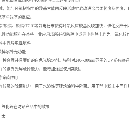
用于含羧基官能团的环氧树脂中改进涂料的特性。
碱，能与环氧树脂里的羧基官能团反映形成锌皂改进涂层柔韧度及强度，
环氧基与羧基的反应。
脂/聚脂、聚脂/TGIC等静电粉末使得环氧反应羧基反映加快，催化反应
导电性功能填料在某些工业应用场所必须防静电或导电性静电作为。氧化锌
料中做导电性填料
屏蔽掉紫外光功能
一种合理并且廉价的白色光稳定剂。特别对240--380nm范围的UV光
好的紫外光屏蔽掉能力，能增加涂层使用期限。
除霉除菌作用
有较强的除菌能力，用于水溶性等建筑涂料中除菌。用于静电粉末中同样
：
氧化锌在防晒产品中的效果
：无