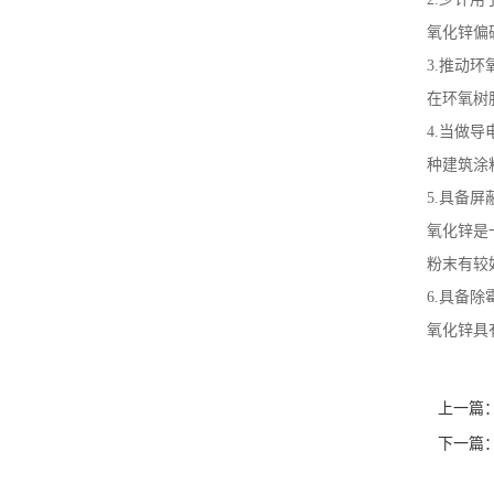
2.少许
氧化锌偏
3.推动
在环氧树
4.当做
种建筑涂
5.具备
氧化锌是
粉末有较
6.具备
氧化锌具
上一篇
下一篇