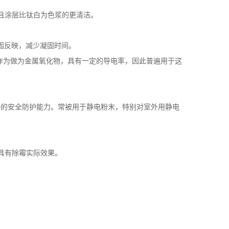
且涂层比钛白为色浆的更清洁。
干固反映，减少凝固时间。
作为做为金属氧化物，具有一定的导电率，因此普遍用于这
有较好的安全防护能力。常被用于静电粉末，特别对室外用静电
具有除霉实际效果。