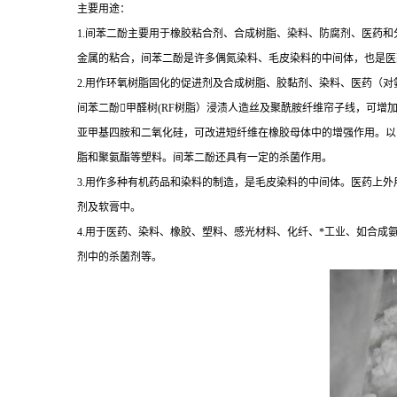
主要用途：
1.间苯二酚主要用于橡胶粘合剂、合成树脂、染料、防腐剂、医药
金属的粘合，间苯二酚是许多偶氮染料、毛皮染料的中间体，也是医
2.用作环氧树脂固化的促进剂及合成树脂、胶黏剂、染料、医药（
间苯二酚甲醛树(RF树脂）浸渍人造丝及聚酰胺纤维帘子线，可
亚甲基四胺和二氧化硅，可改进短纤维在橡胶母体中的增强作用。以
脂和聚氨酯等塑料。间苯二酚还具有一定的杀菌作用。
3.用作多种有机药品和染料的制造，是毛皮染料的中间体。医药上
剂及软膏中。
4.用于医药、染料、橡胶、塑料、感光材料、化纤、*工业、如合
剂中的杀菌剂等。