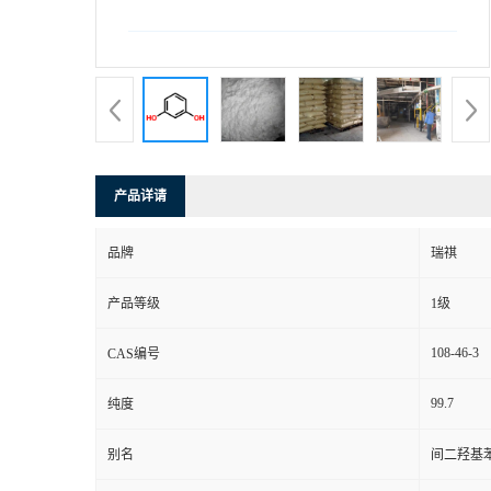
产品详请
品牌
瑞祺
产品等级
1级
108-46-3
CAS编号
99.7
纯度
别名
间二羟基