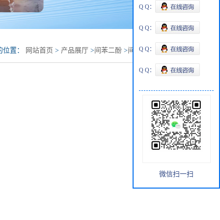
Q Q：
Q Q：
Q Q：
的位置：
网站首页
>
产品展厅
>
间苯二酚
>
间苯二酚现货|价
Q Q：
微信扫一扫