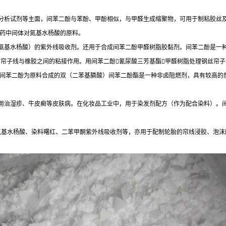
和分析试剂等主面，间苯二酚与苯酚、甲酚相似，与甲醛生成缩聚物，可用于制粘胶丝
药中间体对氮基水杨酸的原料。
对氨基水杨酸）的紫外线吸收剂。还用于合成间苯二酚甲醛树脂胶黏剂。间苯二酚是一
增加帘子线与橡胶之间的粘接作用。用间苯二酚氰尿酸三芳基酯甲醛树脂处理钢丝帘
间苯二酚为原料合成的双（二苯基膦酸）间苯二酚酯是一种非卤阻燃剂，具有较高的热
外用治湿疹、牛皮癣等皮肤病。在化妆品工业中，用于染发剂配方（作为配合染料）。
成氨基水杨酸、染料曙红、二苯甲酮紫外线吸收剂等，亦用于配制轮胎的帘线浸胶、泡