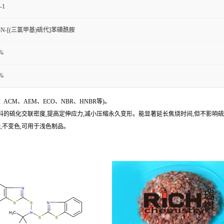
-1
-N-[(三氯甲基)硫代]苯磺酰胺
%%
%%
CM、AEM、ECO、NBR、HNBR等)。
R 胶料的硫化交联密度,提高定伸应力,减小压缩永久变形。能显著延长焦烧时间,但不影响
染,不变色,可用于浅色制品。