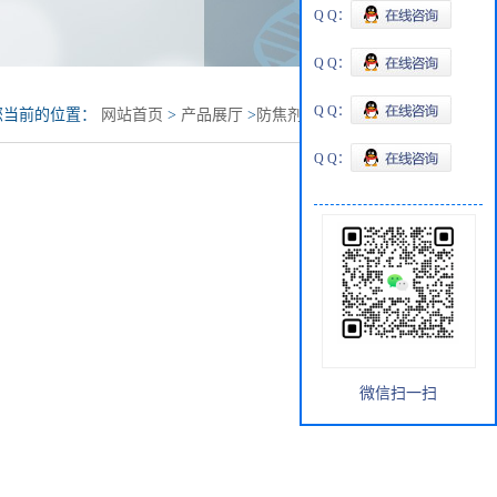
Q Q：
Q Q：
Q Q：
您当前的位置：
网站首页
>
产品展厅
>
防焦剂
>
防焦剂V.E/C
Q Q：
微信扫一扫