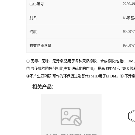
2280-49
CAS编号
别名
N-苯基
99.50
纯度
99.50
有效物质含量
① 无毒、无味、无污染,适用于各种天然橡胶、合成橡胶(包括EPDM、A
② 与传统的防焦剂相比,有促进硫化的作用,可提高 EPDM 和 NB
③不产生亚硝铵,可作为环保促进剂替代TMTD用于EPDM。④ 不污
相关产品：